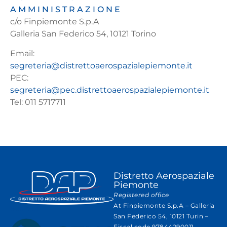
AMMINISTRAZIONE
c/o Finpiemonte S.p.A
Galleria San Federico 54, 10121 Torino
Email:
segreteria@distrettoaerospazialepiemonte.it
PEC:
segreteria@pec.distrettoaerospazialepiemonte.it
Tel: 011 5717711
Distretto Aerospaziale
Piemonte
Registered office
At Finpiemonte S.p.A – Galleria
Socio di
San Federico 54, 10121 Turin –
Fiscal code 97844290011