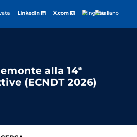
rvata
LinkedIn
X.com
iemonte alla 14ª
ttive (ECNDT 2026)