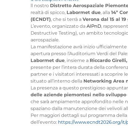
ll nostro
Distretto Aerospaziale Piemont
realtà di spicco,
Labormet due
, alla
14ª Co
(ECNDT)
, che si terrà a
Verona dal 15 al 19
L’evento, organizzato da
AIPnD
, rappresent
Destructive Testing), un ambito tecnologico
aerospaziale.
La manifestazione avrà inizio ufficialmente
apertura presso l’Auditorium Verdi del Pale
Labormet due
, insieme a
Riccardo Girelli,
presente per l’intera durata della conferenz
partner e i visitatori interessati a scoprire
situato all’interno della
Networking Area ne
La presenza a questo prestigioso appunt
delle aziende piemontesi nello sviluppo 
che sarà ampiamente approfondito nelle n
spaziano dalla manutenzione dei velivoli all’
Per maggiori dettagli sul programma della c
dell’evento:
https://www.ecndt2026.org/it