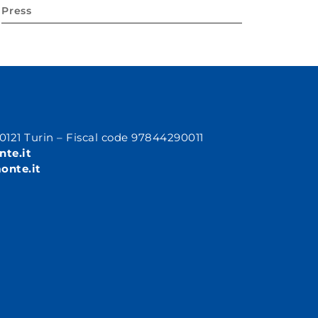
Press
10121 Turin – Fiscal code 97844290011
nte.it
onte.it