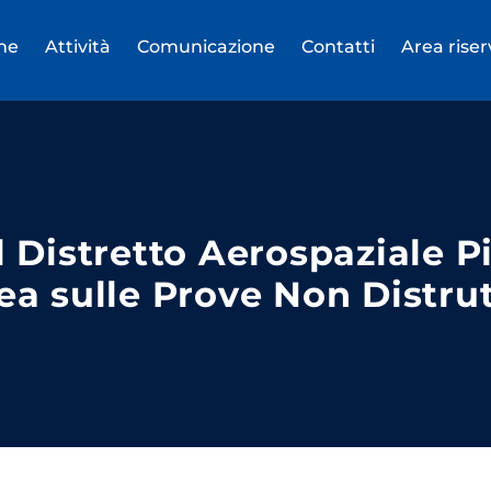
ne
Attività
Comunicazione
Contatti
Area rise
l Distretto Aerospaziale P
a sulle Prove Non Distru