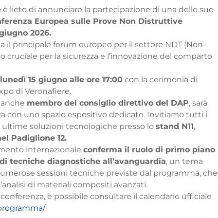
e
è lieto di annunciare la partecipazione di una delle sue
nferenza Europea sulle Prove Non Distruttive
 giugno 2026.
a il principale forum europeo per il settore NDT (Non-
 cruciale per la sicurezza e l’innovazione del comparto
lunedì 15 giugno alle ore 17:00
con la cerimonia di
xpo di Veronafiere.
anche
membro del consiglio direttivo del DAP
, sarà
a con uno spazio espositivo dedicato. Invitiamo tutti i
 le ultime soluzioni tecnologiche presso lo
stand N11
,
l Padiglione 12.
amento internazionale
conferma il ruolo di primo piano
di tecniche diagnostiche all’avanguardia
, un tema
umerose sessioni tecniche previste dal programma, che
analisi di materiali compositi avanzati.
onferenza, è possibile consultare il calendario ufficiale
/programma/