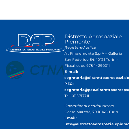
Distretto Aerospaziale
Piemonte
Registered office
At Finpiemonte S.p.A – Galleria
Socio di
San Federico 54, 10121 Turin –
Fiscal code 97844290011
E-mail:
segreteria@distrettoaerospazial
PEC:
segreteria@pec.distrettoaerospa
Tel: 0115717711
Operational headquarters
Corso Marche, 79 10146 Turin
Email:
info@distrettoaerospazialepiemo