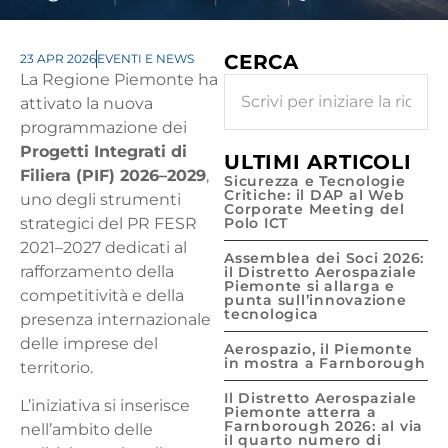
CERCA
23 APR 2026
EVENTI E NEWS
La Regione Piemonte ha
attivato la nuova
programmazione dei
Progetti Integrati di
ULTIMI ARTICOLI
Filiera (PIF) 2026–2029
,
Sicurezza e Tecnologie
Critiche: il DAP al Web
uno degli strumenti
Corporate Meeting del
strategici del PR FESR
Polo ICT
2021–2027 dedicati al
Assemblea dei Soci 2026:
rafforzamento della
il Distretto Aerospaziale
Piemonte si allarga e
competitività e della
punta sull’innovazione
tecnologica
presenza internazionale
delle imprese del
Aerospazio, il Piemonte
in mostra a Farnborough
territorio.
Il Distretto Aerospaziale
L’iniziativa si inserisce
Piemonte atterra a
Farnborough 2026: al via
nell’ambito delle
il quarto numero di